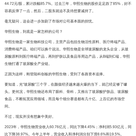
44.72元/股，累计跌幅85.7%。过去三年，华熙生物的股价足足跌了85%，好不
容易反弹了一点，然后，二股东就迫不及待想要减持了。
毫无疑问，这会进一步加剧了市场对公司基本面的担忧。
华熙生物，到底是一家怎样的公司？
华熙生物是一家生物科技公司，主营产品包括生物活性原料、医疗终端产品、
消费终端产品。咱们可以换个说法。华熙生物是全球玻尿酸的龙头企业，从玻
尿酸原料到医疗终端产品，再到护肤以及食品等周边产品，从B端到C端，华熙
生物打通了玻尿酸全产业链。
正因为这样，刚登陆科创板的华熙生物，受到了各路资本追捧。
要知道，光“玻尿酸”三个字，在颜值经济越来越火爆的当下，就已经足够了噱
头。更何况，华熙生物还布局了眼科、骨科，又推出了玻尿酸护肤品、玻尿酸
食品，不断拓宽应用领域，而且每个细分赛道都有几十亿、上百亿的市场空
间。
不过，现实并没有想象中美好。
2023年，华熙生物营业收入60.76亿元，同比下降4.45%；净利润5.93亿元，同
比下降38.97%。今年上半年，营业收入和净利润分别下滑8.6%和19.5%。