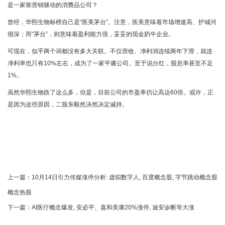
是一家靠营销驱动的消费品公司？
曾经，华熙生物标榜自己是“医美茅台”。注意，医美意味着市场增速高、护城河
很深；而“茅台”，则意味着盈利能力强，妥妥的现金奶牛企业。
可现在，似乎两个词都没有多大关联。不仅营收、净利润连续两年下滑，就连
净利率也只有10%左右，成为了一家平庸公司。至于说分红，股息率甚至不足
1%。
虽然华熙生物跌了这么多，但是，目前公司的市盈率仍让高达60倍。或许，正
是因为这些原因，二股东毅然决然决定减持。
上一篇：
10月14日引力传媒涨停分析: 虚拟数字人, 百度概念股, 字节跳动概念股
概念热股
下一篇：
AI医疗概念爆发, 安必平、嘉和美康20%涨停, 迪安诊断等大涨