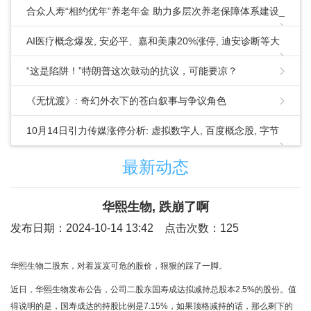
合众人寿“相约优年”养老年金 助力多层次养老保障体系建设_
商业_保险_产品
AI医疗概念爆发, 安必平、嘉和美康20%涨停, 迪安诊断等大
涨
“这是陷阱！”特朗普这次鼓动的抗议，可能要凉？
《无忧渡》: 奇幻外衣下的苍白叙事与争议角色
10月14日引力传媒涨停分析: 虚拟数字人, 百度概念股, 字节
跳动概念股概念热股
最新动态
华熙生物, 跌崩了啊
发布日期：2024-10-14 13:42 点击次数：125
华熙生物二股东，对着岌岌可危的股价，狠狠的踩了一脚。
近日，华熙生物发布公告，公司二股东国寿成达拟减持总股本2.5%的股份。值
得说明的是，国寿成达的持股比例是7.15%，如果顶格减持的话，那么剩下的