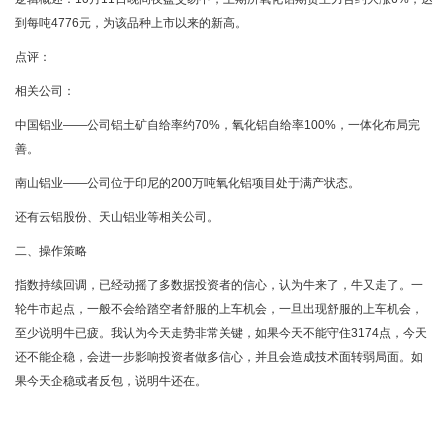
到每吨4776元，为该品种上市以来的新高。
点评：
相关公司：
中国铝业——公司铝土矿自给率约70%，氧化铝自给率100%，一体化布局完
善。
南山铝业——公司位于印尼的200万吨氧化铝项目处于满产状态。
还有云铝股份、天山铝业等相关公司。
二、操作策略
指数持续回调，已经动摇了多数据投资者的信心，认为牛来了，牛又走了。一
轮牛市起点，一般不会给踏空者舒服的上车机会，一旦出现舒服的上车机会，
至少说明牛已疲。我认为今天走势非常关键，如果今天不能守住3174点，今天
还不能企稳，会进一步影响投资者做多信心，并且会造成技术面转弱局面。如
果今天企稳或者反包，说明牛还在。