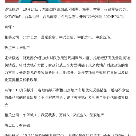
逻辑概述：10月14日，东部战区组织战区陆军、海军、空军、火箭军等兵力，
位TW海峡、台岛北部、台岛南部、台岛以东，开展“联合利剑-2024B”演习。
点评：
相关公司：北方长龙、晨曦航空、中兵红箭、中航光电、中航沈飞。
热点三：房地产
逻辑概述：财政部介绍“加大财政政策逆周期调节力度、推动经济高质量发展”有
关情况。针对房地产方面，财政部从三个方面明确了未来房地产财政政策的发
力方向，分别是允许专项债券用于土地储备、允许专项债券收购存量房以及优
化完善相关税收政策。
点评：10月份以来，各地继续不断推出房地产市场优化调整措施，近期不少城
市商品房的销量出现了不同程度增长，建议关注地产及相关产业链估值修复机
会。
相关公司：华侨城Ａ、我爱我家、万科A、深振业A、荣安地产；
热点四：有色铝
逻辑概述：10月11日晚间夜盘交易中，上期所氧化铝期货主力合约大涨6%，达